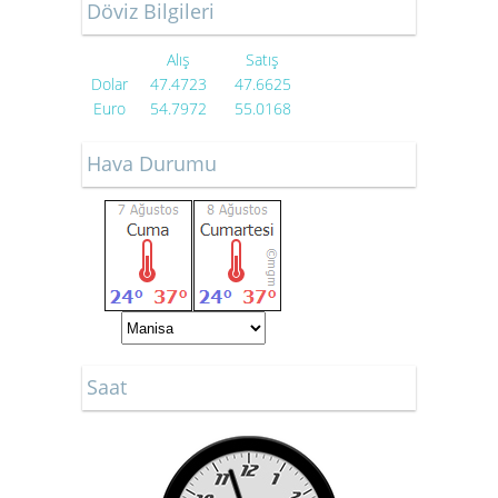
Döviz Bilgileri
Alış
Satış
Dolar
47.4723
47.6625
Euro
54.7972
55.0168
Hava Durumu
Saat