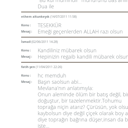
"Bu kul mümindir" mühürünü bas anlı
Dua ile
ethem altunkeyık
(14/07/2011 11:58)
TESEKKÜR
Konu :
Emeği geçenlerden ALLAH razı olsun
Mesaj :
İsmail
(02/06/2011 14:28)
Kandiliniz mübarek olsun
Konu :
Hepinizin regaib kandili mübarek olsun
Mesaj :
fatih şen
(11/04/2011 22:26)
hc memduh
Konu :
Başın saolsun abi...
Mesaj :
Mevlana’nın anlatımıyla:
Onun aleminde ölüm bir batış değil, bi
doğuştur, bir tazelenmektir.Tohumu
toprağa niçin atarız? Çürüsün, yok olsu
kaybolsun diye değil çiçek olarak boy a
diye toprağın bağrına düşer,insan da b
işte…