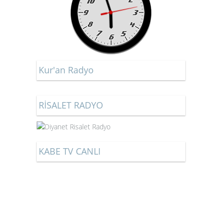
Kur'an Radyo
RİSALET RADYO
KABE TV CANLI