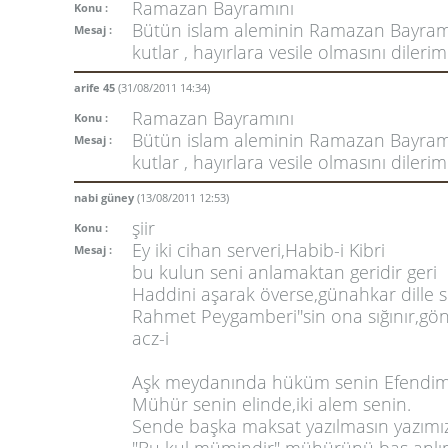
Ramazan Bayramını
Konu :
Bütün islam aleminin Ramazan Bayram
Mesaj :
kutlar , hayırlara vesile olmasını dilerim.
arife 45
(31/08/2011 14:34)
Ramazan Bayramını
Konu :
Bütün islam aleminin Ramazan Bayram
Mesaj :
kutlar , hayırlara vesile olmasını dilerim.
nabi güney
(13/08/2011 12:53)
şiir
Konu :
Ey iki cihan serveri,Habib-i Kibri
Mesaj :
bu kulun seni anlamaktan geridir geri
Haddini aşarak överse,günahkar dille s
Rahmet Peygamberi''sin ona sığınır,gö
acz-i
Aşk meydanında hüküm senin Efendi
Mühür senin elinde,iki alem senin.
Sende başka maksat yazılmasın yazımı