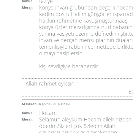
taziye
Konu :
konya ihvan grubundan degerli hocam
Mesaj :
kadim dostu Hakim güngör er ısparta
hakkın rahmetine kavuşmuştur.naaşı
konya üçler mezarlıgında nuri babanın
yanına vasıyeti üzerine defnedilmiştir.
ihvan ve dergah mensuplarının duaları
temenlisiyle rabbim cennettede birlikt
olmayı nasip etsin.
kişi sevdigiyle beraberdir.
"Allah rahmet eylesin."
E
M Hakan ER
(22/05/2014 16:36)
Hocam
Konu :
Selamun aleyküm Hocam ellelrinizden
Mesaj :
öperim.Sizleri çok özledim.Allah
sizi,bizsiz,bizide sizsiz bırakmasın.