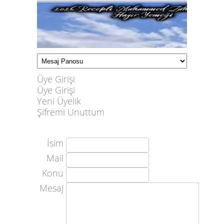
Üye Girişi
Üye Girişi
Yeni Üyelik
Şifremi Unuttum
İsim
Mail
Konu
Mesaj