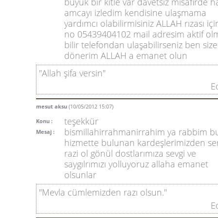
büyük bir kitle var davetsiz misafirde 
amcayı izledim kendisine ulaşmama
yardımcı olabilirmisiniz ALLAH rızası için
no 05439404102 mail adresim aktif ol
bilir telefondan ulaşabilirseniz ben size
dönerim ALLAH a emanet olun
"Allah şifa versin"
E
mesut aksu
(10/05/2012 15:07)
teşekkür
Konu :
bismillahirrahmanirrahim ya rabbim b
Mesaj :
hizmette bulunan kardeşlerimizden se
razi ol gönül dostlarımıza sevgi ve
saygılrımızı yolluyoruz allaha emanet
olsunlar
"Mevla cümlemizden razı olsun."
E