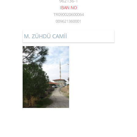
962136-1
IBAN NO
TR090020600064
009621360001
M. ZÜHDÜ CAMİİ