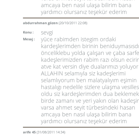
amcaya ben nasıl ulaşa bilirim bana
yardımcı olursanız teşekür ederim
abdurrahman gözen
(20/10/2011 22:08)
sevgi
Konu :
yüce rabimden istegim ordaki
Mesaj :
kardeşlerimden birinin beniduymasısdı
önceliklebu yolda çalışan ve çaba sarf
kadeşlerimizden rabim razı olsun ecirin
atve kat versin diye dualarımızı yoluyor
ALLAHIN selamıyla siz kadeşlerimi
selamlıyorum ben malatyalıyım eşimin
hastalıgı nedelile sizlere ulaşma vesilles
oldu siz kardeşlerimden dua beklemekt
birde zamanı ve yeri yakın olan kadeşi
varsa ahmet seyit türbesindeki hasan
amcaya ben nasıl ulaşa bilirim bana
yardımcı olursanız teşekür ederim
arife 45
(31/08/2011 14:34)