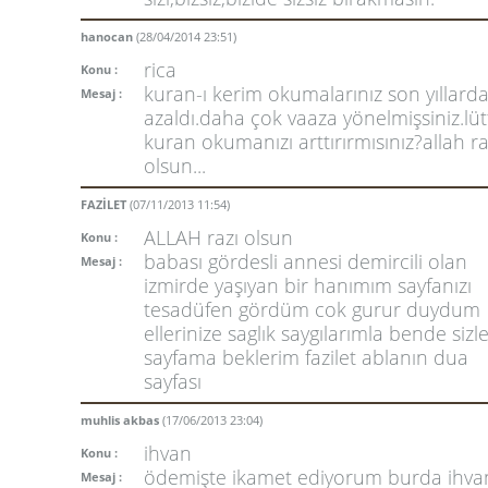
hanocan
(28/04/2014 23:51)
rica
Konu :
kuran-ı kerim okumalarınız son yıllard
Mesaj :
azaldı.daha çok vaaza yönelmişsiniz.lü
kuran okumanızı arttırırmısınız?allah ra
olsun...
FAZİLET
(07/11/2013 11:54)
ALLAH razı olsun
Konu :
babası gördesli annesi demircili olan
Mesaj :
izmirde yaşıyan bir hanımım sayfanızı
tesadüfen gördüm cok gurur duydum
ellerinize saglık saygılarımla bende sizle
sayfama beklerim fazilet ablanın dua
sayfası
muhlis akbas
(17/06/2013 23:04)
ihvan
Konu :
ödemişte ikamet ediyorum burda ihva
Mesaj :