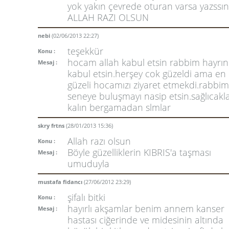
yok yakın çevrede oturan varsa yazssın
ALLAH RAZI OLSUN
nebi
(02/06/2013 22:27)
teşekkür
Konu :
hocam allah kabul etsin rabbim hayrını
Mesaj :
kabul etsin.herşey cok güzeldi ama en
güzeli hocamızı ziyaret etmekdi.rabbim
seneye buluşmayı nasip etsin.sağlıcakl
kalın bergamadan slmlar
skry frtns
(28/01/2013 15:36)
Allah razı olsun
Konu :
Böyle güzelliklerin KIBRIS'a taşması
Mesaj :
umuduyla
mustafa fidancı
(27/06/2012 23:29)
şifalı bitki
Konu :
hayırlı akşamlar benim annem kanser
Mesaj :
hastası ciğerinde ve midesinin altında