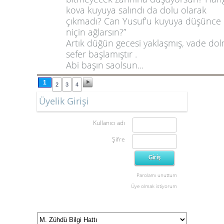
kova kuyuya salındı da dolu olarak
çıkmadı? Can Yusuf’u kuyuya düşünce
niçin ağlarsın?”
Artık düğün gecesi yaklaşmış, vade do
sefer başlamıştır .
Abi başın saolsun...
1
2
3
4
Üyelik Girişi
Kullanıcı adı
Şifre
Parolamı unuttum
Üye olmak istiyorum