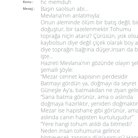
hc memduh
Konu :
Başın saolsun abi...
Mesaj :
Mevlana’nın anlatımıyla:
Onun aleminde ölüm bir batış değil, bi
doğuştur, bir tazelenmektir.Tohumu
toprağa niçin atarız? Çürüsün, yok olsu
kaybolsun diye değil çiçek olarak boy a
diye toprağın bağrına düşer,insan da b
işte…
Hazreti Mevlana’nın gözünde olayın şek
şemaili şöyle:
“Mezar cennet kapısının perdesidir
Batmayı gördün ya, doğmayı da seyret
Güneşle Ay'a, batmakdan ne ziyan gelir
“Sana batma görünür, ama o aslında
doğmaya hazırlıktır, yeniden doğmaktır
Mezar ise hapishane gibi görünür, am
aslında canın hapisten kurtuluşudur”
“Yere hangi tohum atıldı da bitmedi?
Neden insan tohumuna gelince
bitmeyecek zannına düşüyorsun? Hang