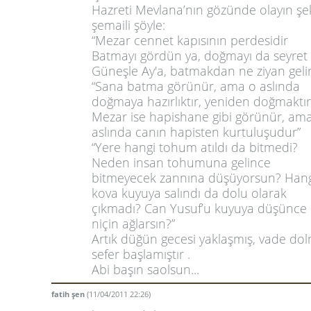
Hazreti Mevlana’nın gözünde olayın şek
şemaili şöyle:
“Mezar cennet kapısının perdesidir
Batmayı gördün ya, doğmayı da seyret
Güneşle Ay'a, batmakdan ne ziyan gelir
“Sana batma görünür, ama o aslında
doğmaya hazırlıktır, yeniden doğmaktır
Mezar ise hapishane gibi görünür, am
aslında canın hapisten kurtuluşudur”
“Yere hangi tohum atıldı da bitmedi?
Neden insan tohumuna gelince
bitmeyecek zannına düşüyorsun? Hang
kova kuyuya salındı da dolu olarak
çıkmadı? Can Yusuf’u kuyuya düşünce
niçin ağlarsın?”
Artık düğün gecesi yaklaşmış, vade do
sefer başlamıştır .
Abi başın saolsun...
fatih şen
(11/04/2011 22:26)