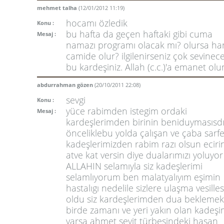
mehmet talha
(12/01/2012 11:19)
hocamı özledik
Konu :
bu hafta da geçen haftaki gibi cuma
Mesaj :
namazı programı olacak mı? olursa ha
camide olur? ilgilenirseniz çok sevinec
bu kardeşiniz. Allah (c.c.)'a emanet olu
abdurrahman gözen
(20/10/2011 22:08)
sevgi
Konu :
yüce rabimden istegim ordaki
Mesaj :
kardeşlerimden birinin beniduymasısdı
önceliklebu yolda çalışan ve çaba sarf
kadeşlerimizden rabim razı olsun ecirin
atve kat versin diye dualarımızı yoluyor
ALLAHIN selamıyla siz kadeşlerimi
selamlıyorum ben malatyalıyım eşimin
hastalıgı nedelile sizlere ulaşma vesilles
oldu siz kardeşlerimden dua beklemekt
birde zamanı ve yeri yakın olan kadeşi
varsa ahmet seyit türbesindeki hasan