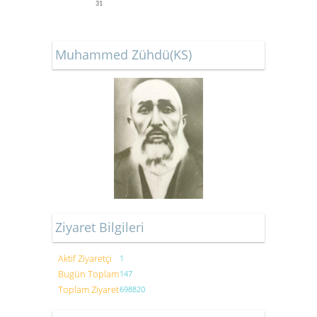
31
Muhammed Zühdü(KS)
Ziyaret Bilgileri
Aktif Ziyaretçi
1
Bugün Toplam
147
Toplam Ziyaret
698820