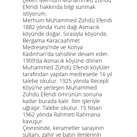
çeken Merhum Muhammed Zühdü
Efendi hakkında bilgi sunmak
istiyorum.
Merhum Muhammed Zühdü Efendi
1882 yılında Yunt dağı Asmacık
köyünde doğar. Sırasıyla köyünde,
Bergama Karacaahmet
Medresesi’nde ve Konya
Kadınhan’da tahsiline devam eder.
1909’da Asmacık köyüne dönen
Muhammed Zühdü Efendi köylüler
tarafından yapılan medresede 16 yıl
talebe okutur. 1925 yılında Recepli
Köyü’ne yerleşen Muhammed
Zühdü Efendi ömrünün sonuna
kadar burada kalır. İlim işleriyle
uğraşır. Talebe okutur. 15 Nisan
1962 yılında Rahmeti Rahmana
kavuşur.
Çevresinde, kerametler sarayının
sultanı, zahir ve batın ilimlerinin