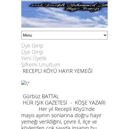
Üye Girişi
Üye Girişi
Yeni Üyelik
Şifremi Unuttum
RECEPLİ KÖYÜ HAYIR YEMEĞİ
Gürbüz BATTAL
HÜR IŞIK GAZETESİ
-
KÖŞE YAZARI
Her yıl Recepli Köyü’nde
mayıs ayının sonlarına doğru hayır
yemeği verildiğini, çevre il, ilçe ve
köylerden çok sayıda insanın bu