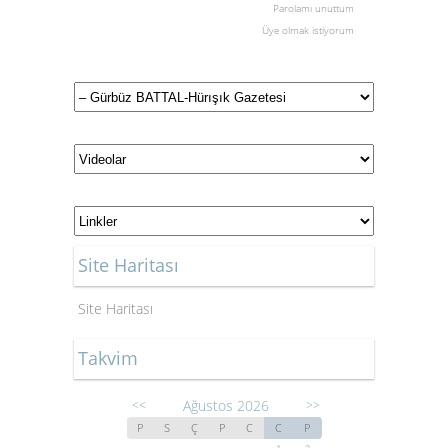
Parolamı unuttum
Üye olmak istiyorum
Site Haritası
Site Haritası
Takvim
Ağustos 2026
<<
>>
P
S
Ç
P
C
C
P