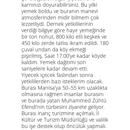
karnınızı doyurabilirsiniz. Bu yılki
yemek boldu ve buranın manevi
atmosferinden midir bilmem çok
lezzetliydi. Dernek yetkililerinin
verdiği bilgiye göre hayır yemeğinde
bir ton nohut, 800 kilo etli keşkek ve
450 kilo zerde tatlısı ikram edildi. 180
çuval undan da köy ekmeği
pişirilmiş. Saat 17.00’ye kadar köyde
kaldım. Yemek dağıtımı son
saniyelere kadar devam etti.
Yiyecek içecek faslından sonra
yetkililerden bazı isteklerim olacak.
Burası Manisa’ya 50–55 km uzaklıkta
olmasına rağmen insanlar burasını
ve burada yatan Muhammed Zühtü
Efendi’nin türbesini ziyarete geliyor.
Burası inanç turizmine açılmalı, İl
Kültür ve Turizm Müdürlüğü ve valilik
bu işe destek olup öncülük yapmalı.