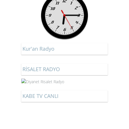
Kur'an Radyo
RİSALET RADYO
KABE TV CANLI