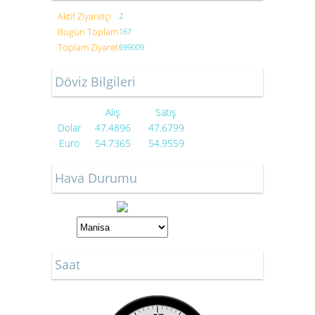
Aktif Ziyaretçi
2
Bugün Toplam
167
Toplam Ziyaret
699009
Döviz Bilgileri
Alış
Satış
Dolar
47.4896
47.6799
Euro
54.7365
54.9559
Hava Durumu
Saat