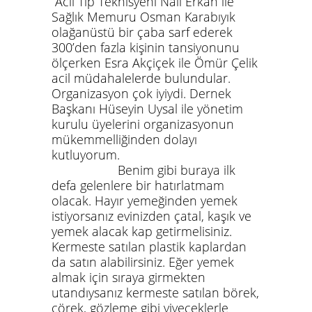
Acil Tıp Teknisyeni Nail Erkan ile
Sağlık Memuru Osman Karabıyık
olağanüstü bir çaba sarf ederek
300’den fazla kişinin tansiyonunu
ölçerken Esra Akçiçek ile Ömür Çelik
acil müdahalelerde bulundular.
Organizasyon çok iyiydi.
Dernek
Başkanı Hüseyin Uysal ile yönetim
kurulu üyelerini organizasyonun
mükemmelliğinden dolayı
kutluyorum.
Benim gibi buraya ilk
defa gelenlere bir hatırlatmam
olacak. Hayır yemeğinden yemek
istiyorsanız evinizden çatal, kaşık ve
yemek alacak kap getirmelisiniz.
Kermeste satılan plastik kaplardan
da satın alabilirsiniz. Eğer yemek
almak için sıraya girmekten
utandıysanız kermeste satılan börek,
çörek, gözleme gibi yiyeceklerle