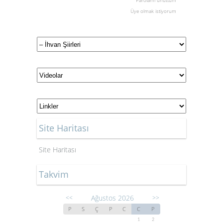
Parolamı unuttum
Üye olmak istiyorum
Site Haritası
Site Haritası
Takvim
Ağustos 2026
<<
>>
P
S
Ç
P
C
C
P
1
2