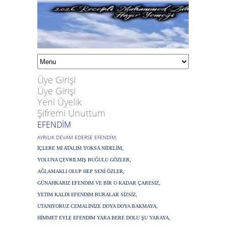
Üye Girişi
Üye Girişi
Yeni Üyelik
Şifremi Unuttum
EFENDİM
AYRILIK DEVAM EDERSE EFENDİM,
İÇLERE Mİ ATALIM YOKSA NİDELİM,
YOLUNA ÇEVRILMIŞ BUĞULU GÖZLER,
AĞLAMAKLI OLUP HEP SENİ ÖZLER,
GÜNAHKARIZ EFENDIM VE BİR O KADAR ÇARESIZ,
YETIM KALDI EFENDIM BURALAR SİZSİZ,
UTANIYORUZ CEMALİNİZE DOYA DOYA BAKMAYA,
HİMMET EYLE EFENDIM YARA BERE DOLU ŞU YARAYA,