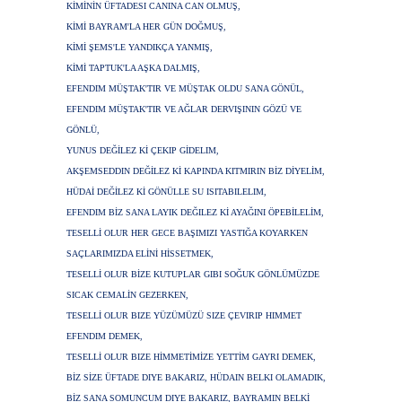
KİMİNİN ÜFTADESI CANINA CAN OLMUŞ,
KİMİ BAYRAM'LA HER GÜN DOĞMUŞ,
KİMİ ŞEMS'LE YANDIKÇA YANMIŞ,
KİMİ TAPTUK'LA AŞKA DALMIŞ,
EFENDIM MÜŞTAK'TIR VE MÜŞTAK OLDU SANA GÖNÜL,
EFENDIM MÜŞTAK'TIR VE AĞLAR DERVIŞININ GÖZÜ VE
GÖNLÜ,
YUNUS DEĞİLEZ Kİ ÇEKIP GİDELIM,
AKŞEMSEDDIN DEĞİLEZ Kİ KAPINDA KITMIRIN BİZ DİYELİM,
HÜDAİ DEĞİLEZ Kİ GÖNÜLLE SU ISITABILELIM,
EFENDIM BİZ SANA LAYIK DEĞILEZ Kİ AYAĞINI ÖPEBİLELİM,
TESELLİ OLUR HER GECE BAŞIMIZI YASTIĞA KOYARKEN
SAÇLARIMIZDA ELİNİ HİSSETMEK,
TESELLİ OLUR BİZE KUTUPLAR GIBI SOĞUK GÖNLÜMÜZDE
SICAK CEMALİN GEZERKEN,
TESELLİ OLUR BIZE YÜZÜMÜZÜ SIZE ÇEVIRIP HIMMET
EFENDIM DEMEK,
TESELLİ OLUR BIZE HİMMETİMİZE YETTİM GAYRI DEMEK,
BİZ SİZE ÜFTADE DIYE BAKARIZ, HÜDAIN BELKI OLAMADIK,
BİZ SANA SOMUNCUM DIYE BAKARIZ, BAYRAMIN BELKİ