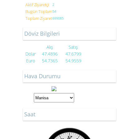
Aktif Ziyaretçi
2
Bugün Toplam
54
Toplam Ziyaret
699085
Döviz Bilgileri
Alış
Satış
Dolar
47.4896
47.6799
Euro
54.7365
54.9559
Hava Durumu
Saat