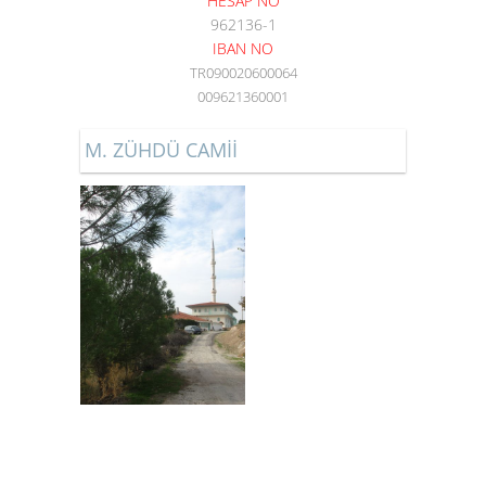
HESAP NO
962136-1
IBAN NO
TR090020600064
009621360001
M. ZÜHDÜ CAMİİ