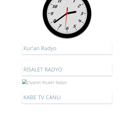
Kur'an Radyo
RİSALET RADYO
KABE TV CANLI