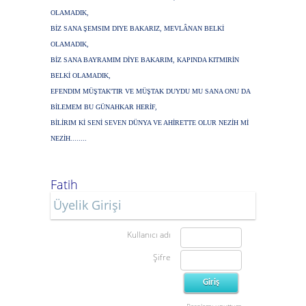
OLAMADIK,
BİZ SANA ŞEMSIM DIYE BAKARIZ, MEVLÂNAN BELKİ
OLAMADIK,
BİZ SANA BAYRAMIM DİYE BAKARIM, KAPINDA KITMIRİN
BELKİ OLAMADIK,
EFENDIM MÜŞTAK'TIR VE MÜŞTAK DUYDU MU SANA ONU DA
BİLEMEM BU GÜNAHKAR HERİF,
BİLİRIM Kİ SENİ SEVEN DÜNYA VE AHİRETTE OLUR NEZİH Mİ
NEZİH........
Fatih
Üyelik Girişi
Kullanıcı adı
Şifre