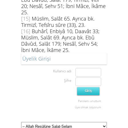
20; Nesâî, Sehv 51; İbni Mâce, İkâme
25.
[15]
Müslim, Salât 65. Ayrıca bk.
Tirmizî, Tefsîru sûre (33), 23.
[16]
Buhârî, Enbiyâ 10, Daavât 33;
Müslim, Salât 69. Ayrıca bk. Ebû
Dâvûd, Salât 179; Nesâî, Sehv 54;
İbni Mâce, İkâme 25.
Üyelik Girişi
Kullanıcı adı
Şifre
Parolamı unuttum
Üye olmak istiyorum