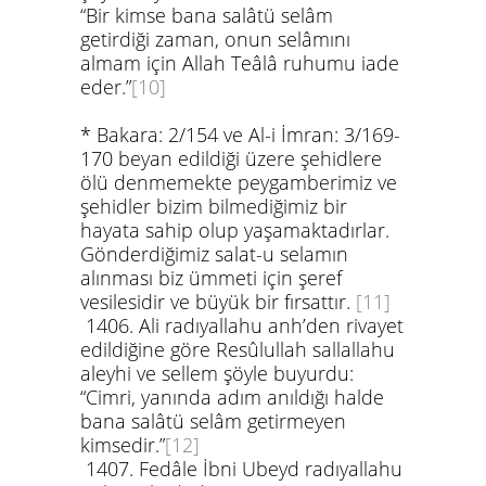
“Bir kimse bana salâtü selâm
getirdiği zaman, onun selâmını
almam için Allah Teâlâ ruhumu iade
eder.”
[10]
*
Bakara: 2/154 ve Al-i İmran: 3/169-
170 beyan edildiği üzere şehidlere
ölü denmemekte peygamberimiz ve
şehidler bizim bilmediğimiz bir
hayata sahip olup yaşamaktadırlar.
Gönderdiğimiz salat-u selamın
alınması biz ümmeti için şeref
vesilesidir ve büyük bir fırsattır.
[11]
1406.
Ali
radıyallahu anh
’den rivayet
edildiğine göre Resûlullah
sallallahu
aleyhi ve sellem
şöyle buyurdu:
“Cimri, yanında adım anıldığı halde
bana salâtü selâm getirmeyen
kimsedir.”
[12]
1407.
Fedâle İbni Ubeyd
radıyallahu