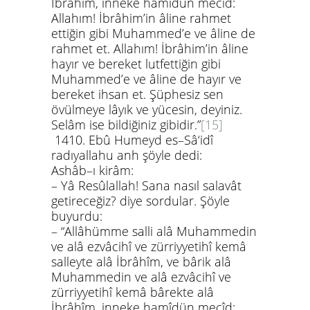
İbrâhîm, inneke hamîdün mecîd
:
Allahım! İbrâhim’in âline rahmet
ettiğin gibi Muhammed’e ve âline de
rahmet et. Allahım! İbrâhim’in âline
hayır ve bereket lutfettiğin gibi
Muhammed’e ve âline de hayır ve
bereket ihsan et. Şüphesiz sen
övülmeye lâyık ve yücesin, deyiniz.
Selâm ise bildiğiniz gibidir.”
[15]
1410.
Ebû Humeyd es–Sâ‘idî
radıyallahu anh
şöyle dedi:
Ashâb–ı kirâm:
– Yâ Resûlallah! Sana nasıl salavât
getireceğiz? diye sordular. Şöyle
buyurdu:
–
“Allâhümme salli alâ Muhammedin
ve alâ ezvâcihî ve zürriyyetihî kemâ
salleyte alâ İbrâhîm, ve bârik alâ
Muhammedin ve alâ ezvâcihî ve
zürriyyetihî kemâ bârekte alâ
İbrâhîm, inneke hamîdün mecîd
: