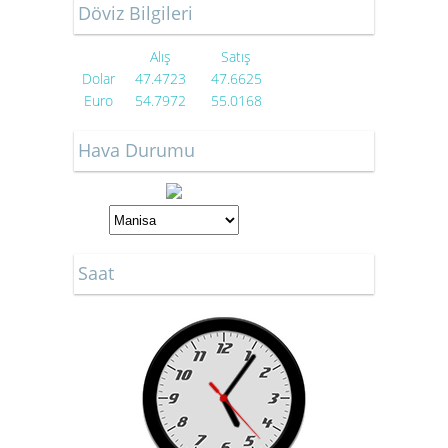
Döviz Bilgileri
Alış
Satış
Dolar
47.4723
47.6625
Euro
54.7972
55.0168
Hava Durumu
Saat