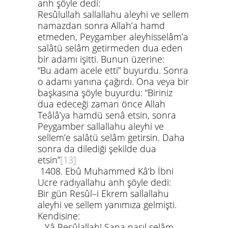
anh
şöyle dedi:
Resûlullah
sallallahu aleyhi ve sellem
namazdan sonra Allah’a hamd
etmeden, Peygamber
aleyhisselâm
’a
salâtü selâm getirmeden dua eden
bir adamı işitti. Bunun üzerine:
“Bu adam acele etti”
buyurdu. Sonra
o adamı yanına çağırdı. Ona veya bir
başkasına şöyle buyurdu:
“Biriniz
dua edeceği zaman önce Allah
Teâlâ’ya hamdü senâ etsin, sonra
Peygamber sallallahu aleyhi ve
sellem’e salâtü selâm getirsin. Daha
sonra da dilediği şekilde dua
etsin”
[13]
1408.
Ebû Muhammed Kâ‘b İbni
Ucre
radıyallahu anh
şöyle dedi:
Bir gün Resûl–i Ekrem
sallallahu
aleyhi ve sellem
yanımıza gelmişti.
Kendisine:
– Yâ Resûlallah! Sana nasıl selâm