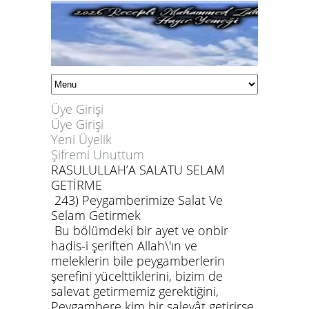
Üye Girişi
Üye Girişi
Yeni Üyelik
Şifremi Unuttum
RASULULLAH’A SALATU SELAM
GETİRME
243) Peygamberimize Salat Ve
Selam Getirmek
Bu bölümdeki bir ayet ve onbir
hadis-i şeriften Allah\'ın ve
meleklerin bile peygamberlerin
şerefini yücelttiklerini, bizim de
salevat getirmemiz gerektiğini,
Peygambere kim bir salevât getirirse