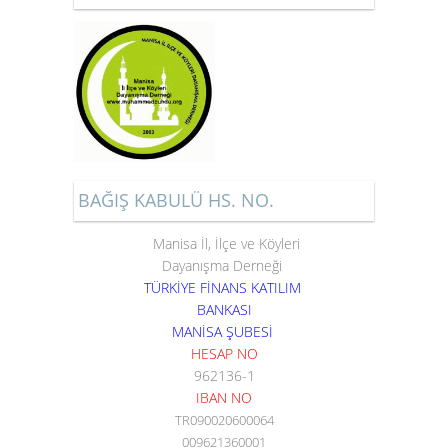
BAĞIŞ KABULÜ HS. NO.
Manisa İl, İlçe ve Köyleri
Dayanışma Derneği
TÜRKİYE FİNANS KATILIM
BANKASI
MANİSA ŞUBESİ
HESAP NO
962136-1
IBAN NO
TR090020600064
009621360001