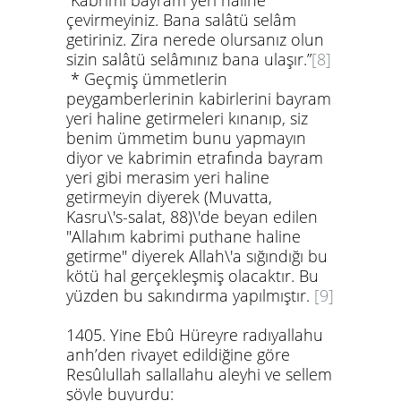
“Kabrimi
bayram
yeri
haline
çevirmeyiniz. Bana salâtü selâm
getiriniz. Zira
nerede
olursanız
olun
sizin salâtü
selâmını
z
bana ulaşır.”
[8]
*
Geçmiş ümmetlerin
peygamberlerinin kabirlerini bayram
yeri haline getirmeleri kınanıp, siz
benim ümmetim bunu yapmayın
diyor ve kabrimin etrafında bayram
yeri gibi merasim yeri haline
getirmeyin diyerek (Muvatta,
Kasru\'s-salat, 88)\'de beyan edilen
"Allahım kabrimi puthane haline
getirme"
diyerek Allah\'a sığındığı bu
kötü hal gerçekleşmiş olacaktır. Bu
yüzden bu sakındırma yapılmıştır.
[9]
1405.
Yine Ebû Hüreyre
radıyallahu
anh
’den rivayet edildiğine göre
Resûlullah
sallallahu aleyhi ve sellem
şöyle buyurdu: