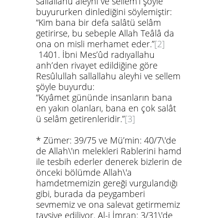
sallallahu aleyhi ve sellem
’i şöyle
buyururken dinlediğini söylemiştir:
“Kim bana bir defa salâtü selâm
getirirse, bu sebeple Allah Teâlâ da
ona on misli merhamet eder.”
[2]
1401.
İbni Mes’ûd
radıyallahu
anh
’den rivayet edildiğine göre
Resûlullah
sallallahu aleyhi ve sellem
şöyle buyurdu:
“Kıyâmet gününde insanların bana
en yakın olanları, bana en çok salât
ü selâm getirenleridir.”
[3]
*
Zümer: 39/75 ve Mü’min: 40/7\'de
de Allah\'ın melekleri Rablerini hamd
ile tesbih ederler denerek bizlerin de
önceki bölümde Allah\'a
hamdetmemizin gereği vurgulandığı
gibi, burada da peygamberi
sevmemiz ve ona salevat getirmemiz
tavsiye ediliyor. Al-i İmran: 3/31\'de