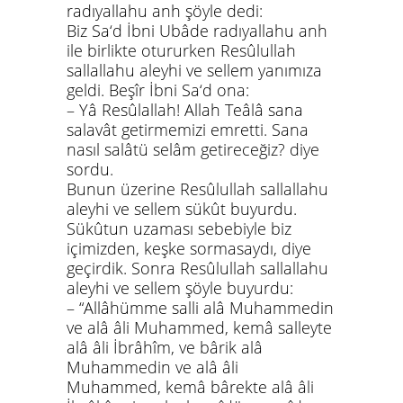
radıyallahu anh
şöyle dedi:
Biz Sa‘d İbni Ubâde
radıyallahu anh
ile birlikte otururken Resûlullah
sallallahu aleyhi ve sellem
yanımıza
geldi. Beşîr İbni Sa‘d ona:
– Yâ Resûlallah! Allah Teâlâ sana
salavât getirmemizi emretti. Sana
nasıl salâtü selâm getireceğiz? diye
sordu.
Bunun üzerine Resûlullah
sallallahu
aleyhi ve sellem
sükût buyurdu.
Sükûtun uzaması sebebiyle biz
içimizden, keşke sormasaydı, diye
geçirdik. Sonra Resûlullah
sallallahu
aleyhi ve sellem
şöyle buyurdu:
–
“Allâhümme salli alâ Muhammedin
ve alâ âli Muhammed, kemâ salleyte
alâ âli İbrâhîm, ve bârik alâ
Muhammedin ve alâ âli
Muhammed, kemâ bârekte alâ âli