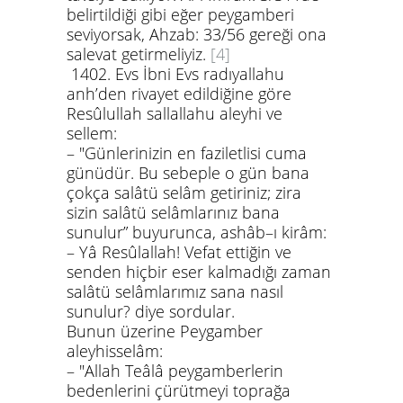
belirtildiği gibi eğer peygamberi
seviyorsak, Ahzab: 33/56 gereği ona
salevat getirmeliyiz.
[4]
1402.
Evs İbni Evs
radıyallahu
anh
’den rivayet edildiğine göre
Resûlullah
sallallahu aleyhi ve
sellem
:
– "Günlerinizin en faziletlisi cuma
günüdür. Bu sebeple o gün bana
çokça salâtü selâm getiriniz; zira
sizin salâtü selâmlarınız bana
sunulur”
buyurunca, ashâb–ı kirâm:
– Yâ Resûlallah! Vefat ettiğin ve
senden hiçbir eser kalmadığı zaman
salâtü selâmlarımız sana nasıl
sunulur? diye sordular.
Bunun üzerine Peygamber
aleyhisselâm
:
– "Allah Teâlâ peygamberlerin
bedenlerini çürütmeyi toprağa