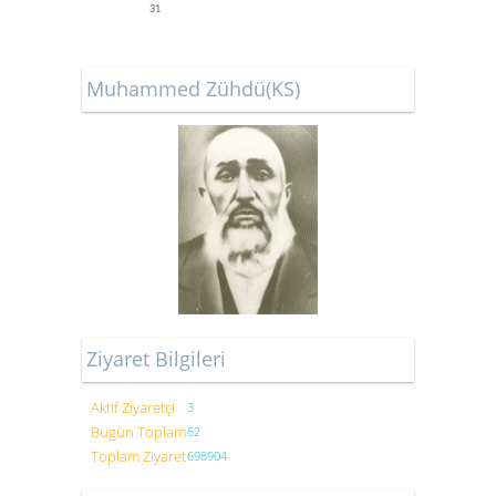
31
Muhammed Zühdü(KS)
Ziyaret Bilgileri
Aktif Ziyaretçi
3
Bugün Toplam
62
Toplam Ziyaret
698904