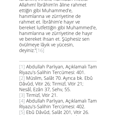
Allahım! İbrâhim’in âline rahmet
ettiğin gibi Muhammed’e,
hanımlarına ve zürriyetine de
rahmet et. İbrâhim’e hayır ve
bereket lutfettiğin gibi Muhammed’e,
hanımlarına ve zürriyetine de hayır
ve bereket ihsan et. Şüphesiz sen
övülmeye lâyık ve yücesin,
deyiniz.”
[16]
[1]
Abdullah Parlıyan, Açıklamalı Tam
Riyazu’s-Salihin Tercümesi: 401.
[2]
Müslim, Salât 70. Ayrıca bk. Ebû
Dâvûd, Vitir 26; Tirmizî, Vitir 21;
Nesâî, Ezân 37, Sehv, 55.
[3]
Tirmizî, Vitir 21.
[4]
Abdullah Parlıyan, Açıklamalı Tam
Riyazu’s-Salihin Tercümesi: 402.
[5]
Ebû Dâvûd, Salât 201, Vitir 26.