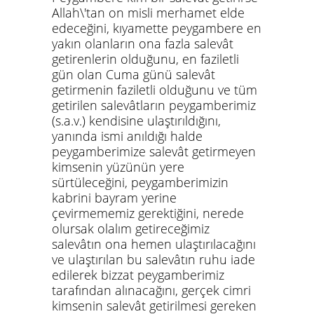
Allah\'tan on misli merhamet elde
edeceğini, kıyamette peygambere en
yakın olanların ona fazla salevât
getirenlerin olduğunu, en faziletli
gün olan Cuma günü salevât
getirmenin faziletli olduğunu ve tüm
getirilen salevâtların peygamberimiz
(s.a.v.) kendisine ulaştırıldığını,
yanında ismi anıldığı halde
peygamberimize salevât getirmeyen
kimsenin yüzünün yere
sürtüleceğini, peygamberimizin
kabrini bayram yerine
çevirmememiz gerektiğini, nerede
olursak olalım getireceğimiz
salevâtın ona hemen ulaştırılacağını
ve ulaştırılan bu salevâtın ruhu iade
edilerek bizzat peygamberimiz
tarafından alınacağını, gerçek cimri
kimsenin salevât getirilmesi gereken