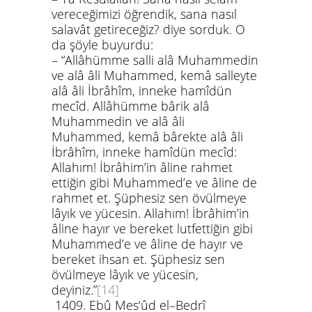
vereceğimizi öğrendik, sana nasıl
salavât getireceğiz? diye sorduk. O
da şöyle buyurdu:
–
“Allâhümme salli alâ Muhammedin
ve alâ âli Muhammed, kemâ salleyte
alâ âli İbrâhîm, inneke hamîdün
mecîd. Allâhümme bârik alâ
Muhammedin ve alâ âli
Muhammed, kemâ bârekte alâ âli
İbrâhîm, inneke hamîdün mecîd
:
Allahım! İbrâhim’in âline rahmet
ettiğin gibi Muhammed’e ve âline de
rahmet et. Şüphesiz sen övülmeye
lâyık ve yücesin. Allahım! İbrâhim’in
âline hayır ve bereket lutfettiğin gibi
Muhammed’e ve âline de hayır ve
bereket ihsan et. Şüphesiz sen
övülmeye lâyık ve yücesin,
deyiniz.”
[14]
1409.
Ebû Mes‘ûd el–Bedrî