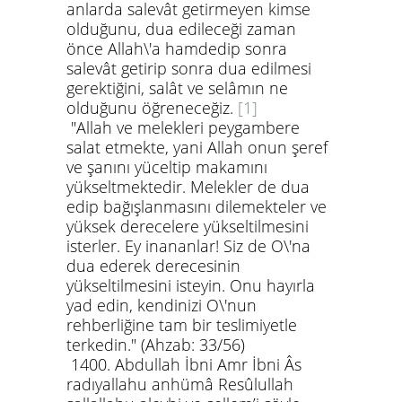
anlarda salevât getirmeyen kimse
olduğunu, dua edileceği zaman
önce Allah\'a hamdedip sonra
salevât getirip sonra dua edilmesi
gerektiğini, salât ve selâmın ne
olduğunu öğreneceğiz.
[1]
"Allah ve melekleri peygambere
salat etmekte, yani Allah onun şeref
ve şanını yüceltip makamını
yükseltmektedir. Melekler de dua
edip bağışlanmasını dilemekteler ve
yüksek derecelere yükseltilmesini
isterler. Ey inananlar! Siz de O\'na
dua ederek derecesinin
yükseltilmesini isteyin. Onu hayırla
yad edin, kendinizi O\'nun
rehberliğine tam bir teslimiyetle
terkedin."
(Ahzab: 33/56)
1400.
Abdullah İbni Amr İbni Âs
radıyallahu anhümâ
Resûlullah