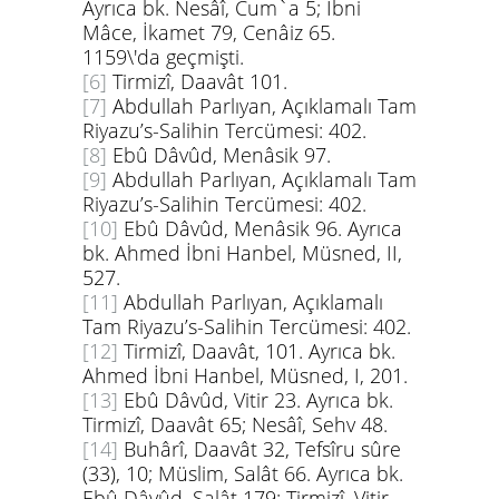
Ayrıca bk. Nesâî, Cum`a 5; İbni
Mâce, İkamet 79, Cenâiz 65.
1159\'da geçmişti.
[6]
Tirmizî, Daavât 101.
[7]
Abdullah Parlıyan, Açıklamalı Tam
Riyazu’s-Salihin Tercümesi: 402.
[8]
Ebû Dâvûd, Menâsik 97.
[9]
Abdullah Parlıyan, Açıklamalı Tam
Riyazu’s-Salihin Tercümesi: 402.
[10]
Ebû Dâvûd, Menâsik 96. Ayrıca
bk. Ahmed İbni Hanbel, Müsned, II,
527.
[11]
Abdullah Parlıyan, Açıklamalı
Tam Riyazu’s-Salihin Tercümesi: 402.
[12]
Tirmizî, Daavât, 101. Ayrıca bk.
Ahmed İbni Hanbel, Müsned, I, 201.
[13]
Ebû Dâvûd, Vitir 23. Ayrıca bk.
Tirmizî, Daavât 65; Nesâî, Sehv 48.
[14]
Buhârî, Daavât 32, Tefsîru sûre
(33), 10; Müslim, Salât 66. Ayrıca bk.
Ebû Dâvûd, Salât 179; Tirmizî, Vitir