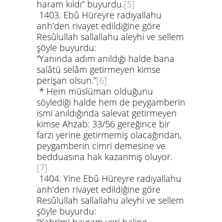
haram kıldı"
buyurdu.
[5]
1403.
Ebû Hüreyre
radıyallahu
anh
’den rivayet edildiğine göre
Resûlullah
sallallahu aleyhi ve sellem
şöyle buyurdu:
“Yanında adım anıldığı halde bana
salâtü selâm getirmeyen kimse
perişan olsun.”
[6]
*
Hem müslüman olduğunu
söylediği halde hem de peygamberin
ismi anıldığında salevat getirmeyen
kimse Ahzab: 33/56 gereğince bir
farzı yerine getirmemiş olacağından,
peygamberin cimri demesine ve
bedduasına hak kazanmış oluyor.
[7]
1404.
Yine
Ebû Hüreyre
radıyallahu
anh
’den rivayet edildiğine göre
Resûlullah
sallallahu aleyhi ve sellem
şöyle buyurdu: