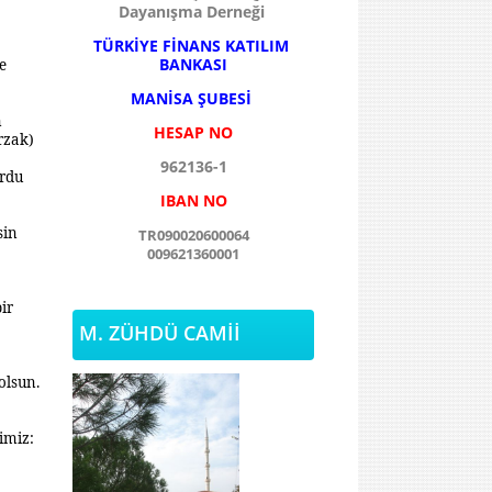
Dayanışma Derneği
TÜRKİYE FİNANS KATILIM
BANKASI
e
MANİSA ŞUBESİ
n
HESAP NO
rzak)
962136-1
urdu
IBAN NO
sin
TR090020600064
009621360001
ir
M. ZÜHDÜ CAMİİ
olsun.
imiz: