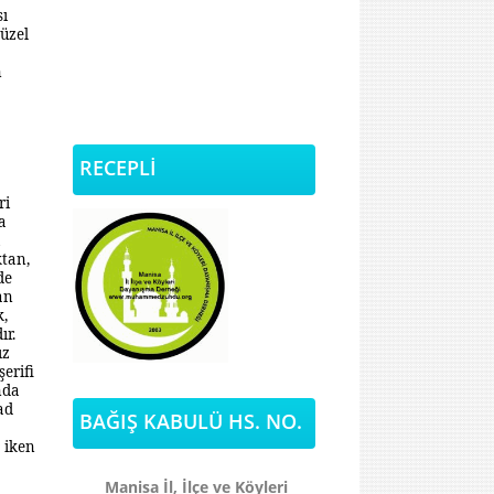
sı
güzel
n
RECEPLİ
ri
a
tan,
de
an
k,
ır.
ız
erifi
nda
ad
BAĞIŞ KABULÜ HS. NO.
 iken
Manisa İl, İlçe ve Köyleri