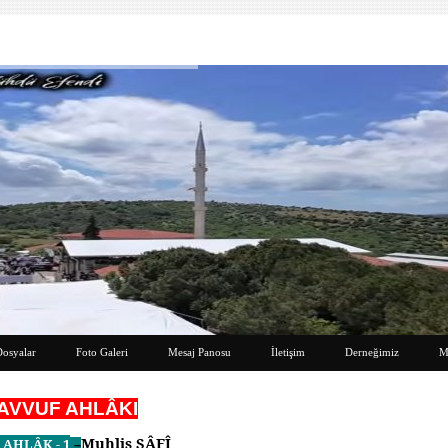
Dosyalar
Foto Galeri
Mesaj Panosu
İletişim
Derneğimiz
M
AVVUF AHLÂKI
Muhlis SÂFÎ
 AHLÂK -
1
–