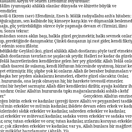
allallahu Aleyhi ve Sellem Efendimiz buyurdular:
Hâlîm (yumuşak) ahlâklı olanlar dünyada ve âhirette büyük ve
emdirler.
asûl-ü Ekrem (sav) Efendimiz,
Enes b. Mâlik radıyallahu anh'a hitaben:
Oğulcağızım, sen kalbinde hiç kimseye karşı kin ve düşmanlık besleme
ğa, güç yetirebildiğin sürece öyle yapmağa devam et (Tirmizi, ilim)
u. Sonra tekrar:
İmândan sonra aklın başı, halkla güzel geçinmektir, halkı sevmek onlar
p, gerektiğinde danışmaktır. Çünkü danışanın işi rast gider, kendi fikri
 edenin sonu iflâstır.
bdülkâdir Geylânî (ks), güzel ahlâklı Allah dostlarını şöyle tarif etmekte
Allah dostlarının tavırları ne şaşılacak şeydir. Halleri ne kadar da güzeld
Teâlâ hazretlerinden kendilerine gelen her şey güzeldir. Allah Teâlâ onl
ullah üsaresi ile sulamış, kendi lûtfunun hücresinde uyutmuş, bizzat ke
iyet ettirmiştir. Hiç şüphe yok ki onların Allah ile beraber bulunmaları v
aşka her şeyden alakalarını kesmeleri, elbette güzel olacaktır. Onlar,
n huzurunda, ona layık olmayan hiç bir harekete tevessül etmezler.
rini bir heybet sarmıştır. Allah diler kendilerini diriltir, ayağa kaldırır i
yandırır. Onlar Allah'ın huzurunda tıpkı mağaralarındaki ashâb-ı kehf
er.”
Gerçekten Allah'ın emrin
ğen bütün erkek ve kadınlar (gereği üzere Allah'ı ve peygamberi tasdi
mü'min erkekler ve mü'min kadınlar, ibâdete devam eden erkek ve kadı
sözlerinde) sâdık erkekler ve kadınlar, sabreden erkekler ve kadınlar,
zi erkekler ve mütevazi kadınlar, sadaka veren erkekler ve sadaka ve
r, oruç tutan erkekler ve oruç tutan kadınlar, ırzlarını koruyan erkekle
r; çok zikreden erkekler ve kadınlar, var ya, Allah bunlara bir mağfiret
ir mükâfat hazırlamıştır. (Ahzâb, 35)