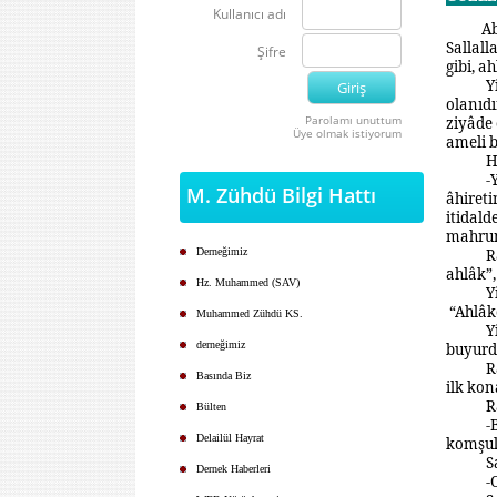
Kullanıcı adı
Ab
Sallall
Şifre
gibi, ah
Y
olanıdı
Parolamı unuttum
ziyâde 
Üye olmak istiyorum
ameli b
H
-
M. Zühdü Bilgi Hattı
âhireti
itidal
mahrum
Derneğimiz
R
ahlâk”,
Hz. Muhammed (SAV)
Y
“
Ahlâkç
Muhammed Zühdü KS.
Y
derneğimiz
buyurd
R
Basında Biz
ilk kon
R
Bülten
-
Delailül Hayrat
komşula
S
Dernek Haberleri
-