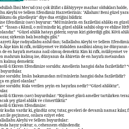
dullah İbni Mes'ud (ra) çok iltifat-ı ilâhiyyeye mazhar oldukları halde,
ahu Aleyhi ve Sellem Efendimiz Hazretlerinin: "Allahım! Beni güzel yara
lâkımı da güzelleştir" diye dua ettiğini bildirir.
ine Efendimiz (sav) buyurur: “Mü'minlerin en faziletlisi ahlâkı en güzel
r.”
“
İnsan-ı Kâmil, o mü'mindir ki, güzel ahlâk sahibi olup ve ehline lûtf
olandır.”
“
Güzel ahlâk hatayı giderir, suyun kiri giderdiği gibi. Kötü ahl
ozar, sirkenin balı bozduğu gibi.”
azreti Âişe radıyallahu anhâ'dan; Sallallahu Aleyhi ve Sellem Efendimi
Ya Âişe kim ki rıfk, mülâyemet ve itidalden nasibini almış ise dünyanın
n de en hayırlı metaına nail olmuş demektir. Kim ki rıfk, mülâyemet ve
den mahrum kalmış ise, dünyanın da âhiretin de en hayırlı metaından
 kalmış demektir.
asûl-ü Ekrem Efendimize soruldu: Amellerin hangisi daha faziletlidir?
“
 buyurdular.
ine soruldu: İmân bakımından mü'minlerin hangisi daha faziletlidir?
a en güzel olanlar.”
ine soruldu:
Kula verilen şeyin en hayırlısı nedir?
“
Güzel ahlâktır”,
ular.
asûl-ü Ekrem (sav) buyurdular:
“
Kıyâmet günü ameller tartılırken tera
acak şey güzel ahlâk ve cömertliktir.”
asûl-ü Ekrem Efendimize:
Bir kadın vardır ki, gündüz oruç tutar, geceleri de devamlı namaz kılar, 
rı ile geçinmez, onlara eziyet eder.
allallahu Aleyhi ve Sellem buyurdular:
Onda hayır yoktur; o, cehennem ehlindendir.