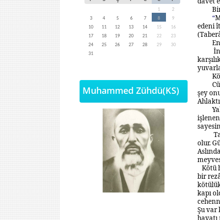
davet e
Bi
1
2
“
M
3
4
5
6
7
8
9
edeni î
10
11
12
13
14
15
16
(Taber
17
18
19
20
21
22
23
En
24
25
26
27
28
29
30
İn
31
karşılı
yuvarla
Kö
Cü
Muhammed Zühdü(KS)
şey onu
Ahlaktı
Ya
işlenen
sayesi
Ta
olur.
Gü
Aslında
meyvesi
Kötü h
bir rez
kötülük
kapı ol
cehenne
Şu var 
hayatı