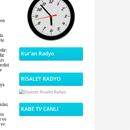
den
la
yle
dir:
Kur'an Radyo
ir.
arı
ndisi
e
RİSALET RADYO
hya
e
k
nlar,
KABE TV CANLI
ren
r ve
 ve