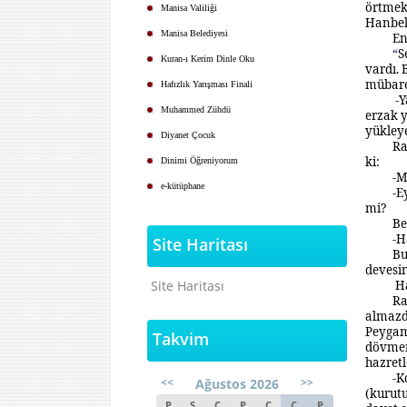
örtmek
Manisa Valiliği
Hanbel,
Manisa Belediyesi
En
“
S
Kuran-ı Kerim Dinle Oku
vardı. 
mübarek
Hafızlık Yarışması Finali
-
Muhammed Zühdü
erzak 
yükleye
Diyanet Çocuk
Ra
ki:
Dinimi Öğreniyorum
-M
e-kütüphane
-E
mi?
Be
-H
Site Haritası
Bu
devesin
Site Haritası
Ha
Ra
almazdı
Peygamb
Takvim
dövmem
hazretl
-K
<<
>>
Ağustos 2026
(kurut
P
S
Ç
P
C
C
P