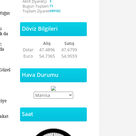
Aktif Ziyaretçi
3
Bugün Toplam
71
Toplam Ziyaret
699102
ttığın
Döviz Bilgileri
u
âk da
Alış
Satış
z:
 da
Dolar
47.4896
47.6799
Euro
54.7365
54.9559
Güzel
Hava Durumu
ziye
Saat
fakat