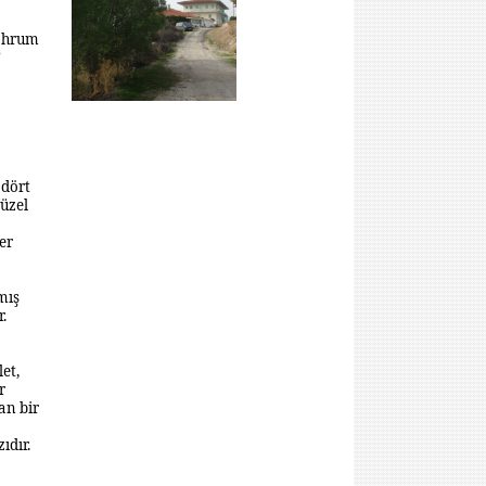
mahrum
”
 dört
Güzel
er
mış
.
let,
r
an bir
ıdır.