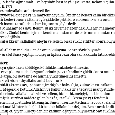
,
Misafiri ağırlamak… ve hepsinin başı hayâ.” (Muvatta, Kelâm 17; İbn
 II/177)
es radıyallahu anh rivayeti ile:
eyyidü'l-Beşer (sav) ‘in mâiyetindeydim. Üzerinde kenarı kalın bir elbis
Bir bedevi onun ridâsını öyle şiddetle çekti ki, o elbisenin kenarı onun
 boynu tarafında iz bıraktı,
sonra şöyle dedi:
Ya Muhammed (sav). Benim şu iki deveme nezdindeki Allah'ın malında
yükle. Çünkü benim için ne kendi malından ne de babanın malından (e
cek değilsin.
sûl-ü Ekrem sallallahu aleyhi ve sellem biraz sükût ettikten sonra buy
al Allah'ın malıdır. Ben de onun kuluyum.
Sonra şöyle buyurdu:
y Arabi! Bana yaptığın bu şeyin tıpkısı ceza olarak hakkında tatbik edil
devi:
ayır çünkü sen kötülüğe, kötülükle mukabele etmezsin.
 cevap karşısında, Peygamberimiz (sav) efendimiz güldü. Sonra onun b
e arpa, bir devesine de hurma yükletilmesini emretti.
zreti Âişe radıyallahu anhâ buyurur ki:
sûl-ü Ekrem (sav)
şahsan uğradığı bir haksızlığa, zulme karşı intikam
. Meğerki o kötülük Allah'ın ve halkın haklarına tecavüz mahiyetinde 
erimiz sallallahu aleyhi ve sellem, hiç bir hizmetçiyi, hiç bir kadını
iştir.
Huzûr-u saâdete gelen bir zât, Rasûl-ü Ekrem (sav) Efendimiz
erinin heybetinden titremiştir. Bunun üzerine Mefharı mevcudat efend
orkma! Müsterih ol! Çünkü ben bir hükümdar değilim. Ben ancak kadit
ulmuş et) yiyen Kureyş'den bir kadının oğluyum buyurarak onu sükûna