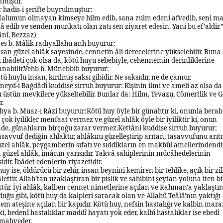
tmiştir.
r hadis-i şerifte buyrulmuştur:
alumun olmayan kimseye hilm edib, sana zulm edeni afvedib, seni 
tâ edib ve senden munkatı olan zatı sen ziyaret edesin. Yani bu ef'aldir.
ânî, Bezzaz)
es b. Mâlik radıyallahu anh buyurur:
san güzel ahlâk sayesinde, cennetin âli derecelerine yükselebilir. Buna
k ibâdeti çok olsa da, kötü huyu sebebiyle, cehennemin derinliklerine
nabilir.
Vehb b. Münebbih buyurur:
tü huylu insan, kırılmış saksı gibidir. Ne saksıdır, ne de çamur.
neyd-i Bağdâdî kuddise sirruh buyurur:
Kişinin ilmi ve ameli az olsa da
 üstün mevkilere yükseltebilir. Bunlar da: Hilm, Tevazu, Cömertlik ve 
r.
hya b. Muaz-ı Râzi buyurur:
Kötü huy öyle bir günahtır ki, onunla berab
 çok iyilikler menfaat vermez ve güzel ahlâk öyle bir iyiliktir ki, onun
nde, günahların birçoğu zarar vermez.
Kettâni kuddise sirruh buyurur:
savvuf dediğin ahlaktır, ahlâkını güzelleştirip arıtan, tasavvufunu arıt
zel ahlâk, peygamberin sıfatı ve sıddîkların en makbûl amellerindendir
 güzel ahlâk, imânın yarısıdır. Takvâ sahiplerinin mücâhedelerinin
dir. İbâdet edenlerin riyazetidir.
uy ise, öldürücü bir zehir, insan beynini kemiren bir tehlike, açık bir zil
âlettir. Allah’tan uzaklaştıran bir pislik ve sahibini şeytan yoluna iten bi
tür. İyi ahlâk, kalben cennet nimetlerine açılan ve Rahman'a yaklaştır
duğu gibi, kötü huy da kalpleri saracak olan ve Allahü Teâlâ'nın yaktığı
m ateşine açılan bir kapıdır. Kötü huy, nefsin hastalığı ve kalbin maraz
ki, bedenî hastalıklar maddî hayatı yok eder, kalbî hastalıklar ise ebedî
 mahveder.