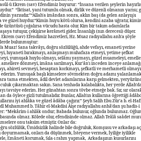
asûl-ü Ekrem (sav) Efendimiz buyurur:
“
İnsana verilen şeylerin hayırlı
uydur.”
“
İktisat, yani tutumlu olmak, dirlik ve düzenli olmanın yarısı; 
dinin yarısıdır.”
“
Allah'a imândan sonra, aklın baş (da gelen anlayış)ı
 ve güzel huydur.
“
Kimin huyu kötü olursa, kendini azaba uğratır, kimi
e üzüntüsü çoğalırsa vücudu hasta olur. Kim bir takım adamlarla
aya tutuşur, çekişirse kerâmeti gider. İnsanlığı (nın derecesi) düşer.
 Ekrem (sav) Efendimiz hazretleri, Hz. Muaz radıyallahu anh'a şöyle
elerde bulunmuştur:
Ya Muaz! Sana takvâyı, doğru sözlülüğü, ahde vefayı, emaneti yerine
eyi, hıyaneti bırakmayı, anlaşmayı muhafaza etmeyi, yetime şefkat
meyi, yumuşak huylu olmayı, selâmı yaymayı, güzel muameleyi, emelle
p, amellere dönmeyi, imâna sarılmayı, Kur'ân'ı inceden inceye anlamağ
yı, ahireti sevmeyi, hesaptan korkmayı, şefkatli ve merhametli olmayı
e ederim. Yumuşak başlı kimselere sövmekten doğru adamı yalanlamak
ara tama etmekten, âdil devlet adamlarına karşı gelmekten, yeryüzün
culuk çıkarmaktan sakın. Sana tenhada kalabalıkta, her yerde Allah'd
ı tavsiye ederim. Her günahtan sonra tövbe etmeğe bak. Sır, sır olara
lan da öylece gizli tutulmalıdır. Bunlar, Allah'ın kullarına öğrettiği âdâbd
ullarını iyi ahlâka ve güzel âdâba çağırır.”
Şeyh Salih Ebu Zür'a b. el-Haf
adl Muhammed b. Tâhir el-Makdisi Âişe radıyallahu anhâ'dan şu hadis-i ş
er:
“Mekârim-i ahlâk ondur; Babada bulunur, oğlunda bulunmaz. Oğlu
abasında olmaz. Kölede olur, efendisinde olmaz. Allah Teâlâ saâdet mur
kimselere onu taksim etmiştir. Onlar da:
ğru sözlülük, Ümidsizlik halinde bile doğruluk,
Komşusu ve arkadaşı aç
ı doyurmamak, onları da düşünmek,
İsteyene vermek,
İyiliğe iyilikle
le,
Emâneti korumak,
Sıla-ı rahm yapmak,
Arkadaşının kusurlarını