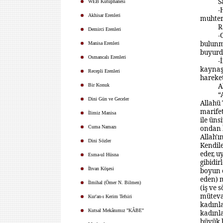
S
WEB Kütüphanesi
-
Akhisar Erenleri
muhter
R
Demirci Erenleri
-
bulunma
Manisa Erenleri
buyurd
Osmancalı Erenleri
-
kaynaşı
Recepli Erenleri
hareket
A
Bir Konuk
“
Dini Gün ve Geceler
Allahü 
marifet
İlimiz Manisa
ile üns
Cuma Namazı
ondan b
Allah'ı
Dini Sözler
Kendile
eder, u
Esma-ul Hüsna
gibidirl
İhvan Köşesi
boyun e
eden) 
İlmihal (Ömer N. Bilmen)
(iş ve 
müteva
Kur'an-ı Kerim Tefsiri
kadınla
Kutsal Mekânımız "KÂBE"
kadınla
büyük b