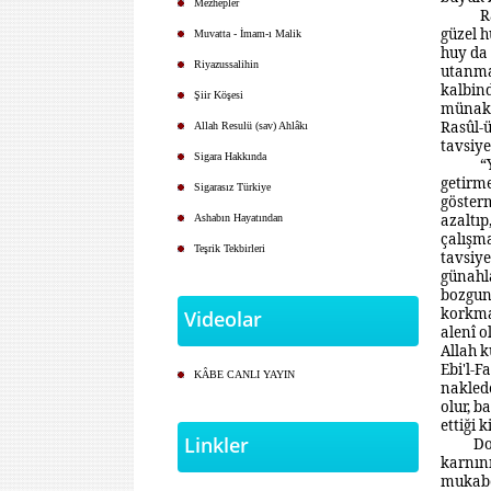
Mezhepler
R
güzel h
Muvatta - İmam-ı Malik
huy da 
Riyazussalihin
utanma
kalbind
Şiir Köşesi
münakaş
Rasûl-ü
Allah Resulü (sav) Ahlâkı
tavsiy
Sigara Hakkında
“
getirm
Sigarasız Türkiye
göster
azaltı
Ashabın Hayatından
çalışma
Teşrik Tekbirleri
tavsiy
günahl
bozgun
korkmay
Videolar
alenî o
Allah k
Ebi'l-F
KÂBE CANLI YAYIN
nakled
olur, b
ettiği 
Linkler
Do
karnın
mukabe