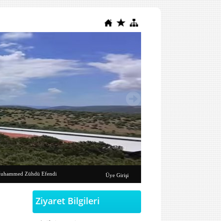
uhammed Zühdü Efendi
Üye Girişi
Ziyaret Bilgileri