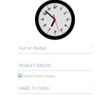
Kur'an Radyo
RİSALET RADYO
KABE TV CANLI