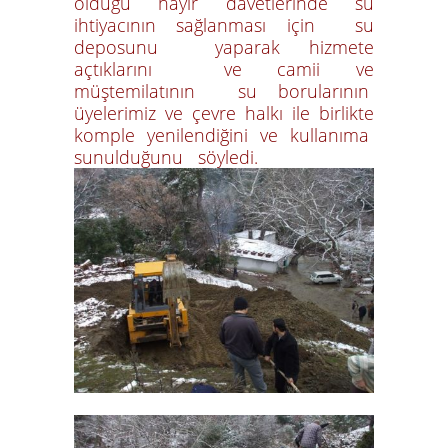
olduğu hayır davetlerinde su
ihtiyacının sağlanması için su
deposunu yaparak hizmete
açtıklarını ve camii ve
müştemilatının su borularının
üyelerimiz ve çevre halkı ile birlikte
komple yenilendiğini ve kullanıma
sunulduğunu söyledi.