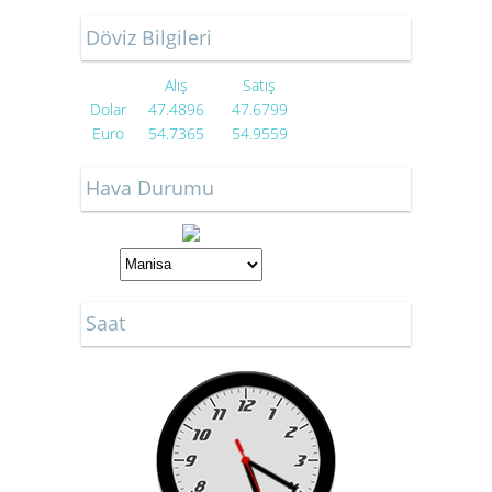
Döviz Bilgileri
Alış
Satış
Dolar
47.4896
47.6799
Euro
54.7365
54.9559
Hava Durumu
Saat