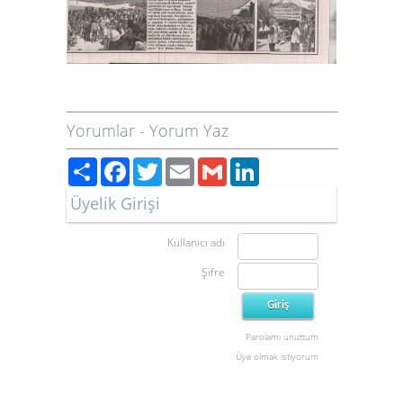
Yorumlar
-
Yorum Yaz
Paylaş
Facebook
Twitter
Email
Gmail
LinkedIn
Üyelik Girişi
Kullanıcı adı
Şifre
Parolamı unuttum
Üye olmak istiyorum