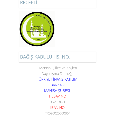
RECEPLİ
BAĞIŞ KABULÜ HS. NO.
Manisa İl, İlçe ve Köyleri
Dayanışma Derneği
TÜRKİYE FİNANS KATILIM
BANKASI
MANİSA ŞUBESİ
HESAP NO
962136-1
IBAN NO
TR090020600064