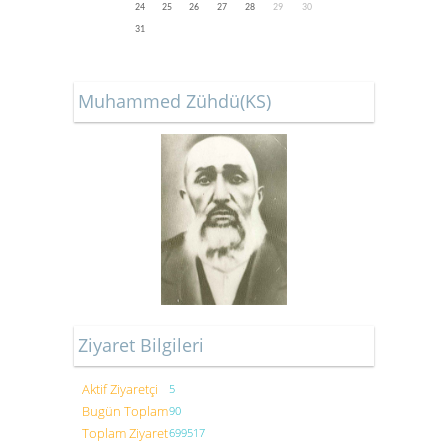
24
25
26
27
28
29
30
31
Muhammed Zühdü(KS)
Ziyaret Bilgileri
Aktif Ziyaretçi
5
Bugün Toplam
90
Toplam Ziyaret
699517