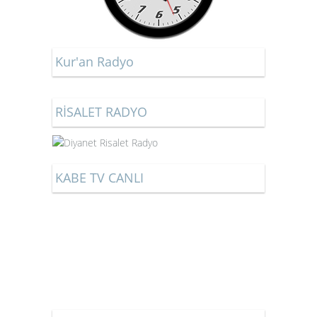
Kur'an Radyo
RİSALET RADYO
KABE TV CANLI