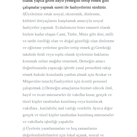
olarak yapıla gelen hayır yemeğini tertip etmek gibi
çalışmalar yapmak sureti ile faaliyetlerini sürdürür.
f)Üyelerinin ortak sosyal, ekonomik, dinlenme,
kültürel ihtiyaçlarını karşılamak amacıyla sosyal
faaliyetler yapmak. Ecdadımızın birer emaneti olarak
bizlere kadar ulaşan Cami, Türbe, Müze gibi dini, milli
ve tarihi özelliği olan ve doğal güzelliği olan dinlenme
ve eğlenme yerlerine geziler tertip etmek.g) Gerektiği
takdirde ferdi veya toplu olarak üyelerinin haklarını
korumak onları mağdur etmemek, Derneğin amacı
doğrultusunda yapacağı işlerde yasal prosedürü takip
etmek hukuki konularda yardım almak için Avukat ve
Müşavirler tutar.h) Faaliyetleri için ücretli personel
çalıştırmak.i) Derneğin amaçlarına hizmet edecek ilmî,
hayrî ve ticari müesseseler ile vakıflar kurar, gerçek ve
tüzel kişiler tarafından kurulmuş veya kurulacak
vakıflara , katılabilir,
mal varlığı verebilir. Ayrıca diğer
gerçek ve tüzel kişiler tarafından kurulmuş müesseseler
ve vakıflarla işbirliği yapabilir.
j) Üyelerin yararlanmaları ve boş zamanlarını
değerlendirebilmeleri için lokal açmak, sosyal ve