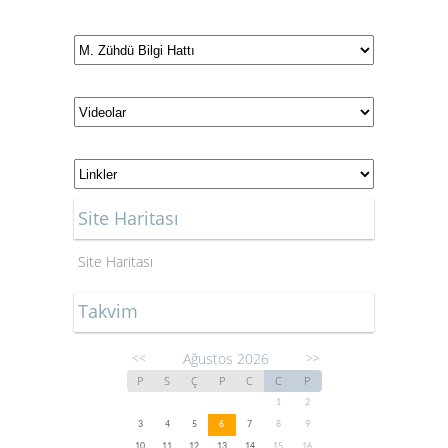
Site Haritası
Site Haritası
Takvim
Ağustos 2026
<<
>>
P
S
Ç
P
C
C
P
1
2
3
4
5
6
7
8
9
10
11
12
13
14
15
16