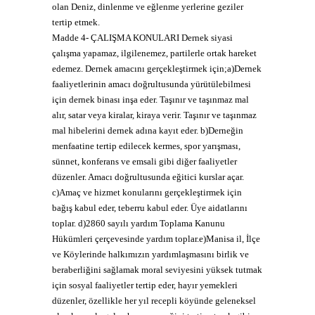
olan Deniz, dinlenme ve eğlenme yerlerine geziler
tertip etmek.
Madde 4- ÇALIŞMA KONULARI
Dernek siyasi
çalışma yapamaz, ilgilenemez, partilerle ortak hareket
edemez. Dernek amacını gerçekleştirmek için;a)Dernek
faaliyetlerinin amacı doğrultusunda yürütülebilmesi
için dernek binası inşa eder. Taşınır ve taşınmaz mal
alır, satar veya kiralar, kiraya verir. Taşınır ve taşınmaz
mal hibelerini dernek adına kayıt eder. b)Derneğin
menfaatine tertip edilecek kermes, spor yarışması,
sünnet, konferans ve emsali gibi diğer faaliyetler
düzenler. Amacı doğrultusunda eğitici kurslar açar.
c)Amaç ve hizmet konularını gerçekleştirmek için
bağış kabul eder, teberru kabul eder. Üye aidatlarını
toplar. d)2860 sayılı yardım Toplama Kanunu
Hükümleri çerçevesinde yardım toplar.e)Manisa il, İlçe
ve Köylerinde halkımızın yardımlaşmasını birlik ve
beraberliğini sağlamak moral seviyesini yüksek tutmak
için sosyal faaliyetler tertip eder, hayır yemekleri
düzenler, özellikle her yıl recepli köyünde geleneksel