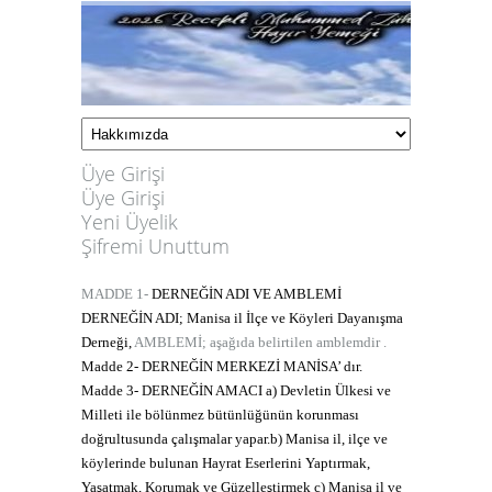
Üye Girişi
Üye Girişi
Yeni Üyelik
Şifremi Unuttum
MADDE 1-
DERNEĞİN ADI VE AMBLEMİ
DERNEĞİN ADI; Manisa il İlçe ve Köyleri Dayanışma
Derneği,
AMBLEMİ; aşağıda belirtilen amblemdir .
Madde 2- DERNEĞİN MERKEZİ
MANİSA’ dır.
Madde
3- DERNEĞİN AMACI
a) Devletin Ülkesi ve
Milleti ile bölünmez bütünlüğünün korunması
doğrultusunda çalışmalar yapar.
b) Manisa il, ilçe ve
köylerinde bulunan Hayrat Eserlerini Yaptırmak,
Yaşatmak, Korumak ve Güzelleştirmek
c) Manisa il ve