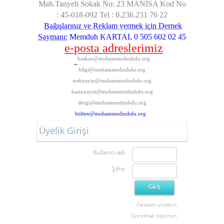
Mah.Tanyeli Sokak No: 23 MANİSA
Kod No
: 45-018-092
Tel : 0.236.231 76 22
Bağışlarınız ve Reklam vermek için Dernek
Saymanı:
Memduh KARTAL 0 505 602 02 45
e-posta adreslerimiz
baskan@muhammedzuhdu.org
bilgi@muhammedzuhdu.org
webyayin@muhammedzuhdu.org
basinyayin@muhammedzuhdu.org
dergi@muhammedzuhdu.org
bülten@muhammedzuhdu.org
Üyelik Girişi
Kullanıcı adı
Şifre
Parolamı unuttum
Üye olmak istiyorum