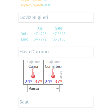
Toplam Ziyaret
698808
Döviz Bilgileri
Alış
Satış
Dolar
47.4723
47.6625
Euro
54.7972
55.0168
Hava Durumu
Saat