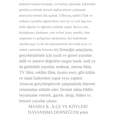
kültürel tesisler kurmak, ve bunları işletmek. k)Gerekli
görülen yerlerde dernek faaliyetlerini yürütmek
amacıyla temsilcilik açmak. l) İhtiyaç sahibi Türk ve
yabancı uyruklu öğrencilere yurt içi ve yurt dışı her
türlü eğitim ve öğretim yardımı yapar. Ayrıca yurt,
kütüphane, dershane, etüt evleri, kurs, enstitü, ilmi
araştırma ve geliştirme merkezleri, her kademede
okullar açar ve bu tür müesseselere her türlü ayni ve
m) Derneğin amaçlarını
nakdi yardımda bulunur
gerçekleştirmek için yazılı ve görsel yayınlar ,
milli ve manevi değerlere uygun basılı, sesli ya
da görüntülü yayınlar, matbuat, sinema filmi,
TV filmi, reklâm filmi, tiyatro eseri, gibi kültür
ve sanat faaliyetleri yapar veya yaptırır.
Amacını gerçekleştirecek çalışmalarda Internet
ortamından istifade eder. Dernek adına bildiri,
beyanname vererek, gazete, dergi, bülten vs.
benzeri yayınlar çıkarır.
MANİSA İL, İLÇE VE KÖYLERİ
DAYANIŞMA DERNEĞİ
Dil şeker