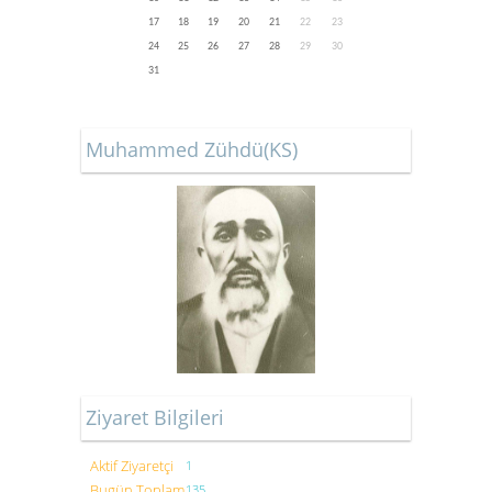
17
18
19
20
21
22
23
24
25
26
27
28
29
30
31
Muhammed Zühdü(KS)
Ziyaret Bilgileri
Aktif Ziyaretçi
1
Bugün Toplam
135