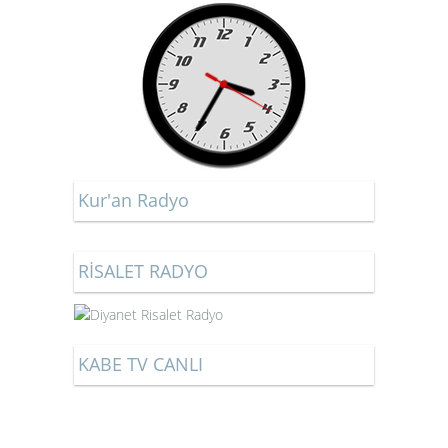
Kur'an Radyo
RİSALET RADYO
KABE TV CANLI