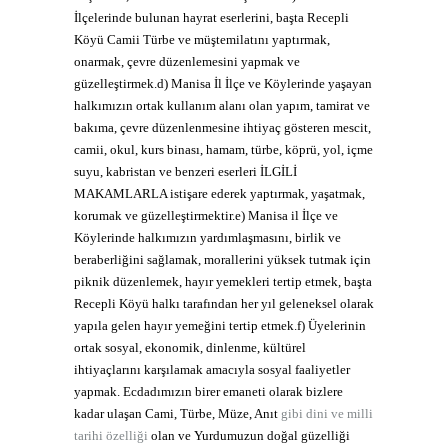
İlçelerinde bulunan hayrat eserlerini, başta Recepli
Köyü Camii Türbe ve müştemilatını yaptırmak,
onarmak, çevre düzenlemesini yapmak ve
güzelleştirmek.
d) Manisa İl İlçe ve Köylerinde yaşayan
halkımızın ortak kullanım alanı olan yapım, tamirat ve
bakıma, çevre düzenlenmesine ihtiyaç gösteren mescit,
camii, okul, kurs binası, hamam, türbe, köprü, yol, içme
suyu, kabristan ve benzeri eserleri İLGİLİ
MAKAMLARLA istişare ederek yaptırmak, yaşatmak,
korumak ve güzelleştirmektir.
e) Manisa il İlçe ve
Köylerinde halkımızın yardımlaşmasını, birlik ve
beraberliğini sağlamak, morallerini yüksek tutmak için
piknik düzenlemek, hayır yemekleri tertip etmek, başta
Recepli Köyü halkı tarafından her yıl geleneksel olarak
yapıla gelen hayır yemeğini tertip etmek.
f) Üyelerinin
ortak sosyal, ekonomik, dinlenme, kültürel
ihtiyaçlarını karşılamak amacıyla sosyal faaliyetler
yapmak. Ecdadımızın birer emaneti olarak bizlere
kadar ulaşan Cami, Türbe, Müze, Anıt
gibi dini ve milli
tarihi özelliği
olan ve Yurdumuzun doğal güzelliği