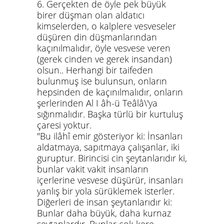
6. Gerçekten de öyle pek büyük
birer düşman olan aldatıcı
kimselerden, o kalplere vesveseler
düşüren din düşmanlarından
kaçınılmalıdır, öyle vesvese veren
(gerek cinden ve gerek insandan)
olsun.. Herhangi bir taifeden
bulunmuş ise bulunsun, onların
hepsinden de kaçınılmalıdır, onların
şerlerinden Al I âh-ü Teâlâ\'ya
sığınmalıdır. Başka türlü bir kurtuluş
çaresi yoktur.
"Bu ilâhî emir gösteriyor ki: İnsanları
aldatmaya, sapıtmaya çalışanlar, iki
guruptur. Birincisi cin şeytanlarıdır ki,
bunlar vakit vakit insanların
içerlerine vesvese düşürür, insanları
yanlış bir yola sürüklemek isterler.
Diğerleri de insan şeytanlarıdır ki:
Bunlar daha büyük, daha kurnaz