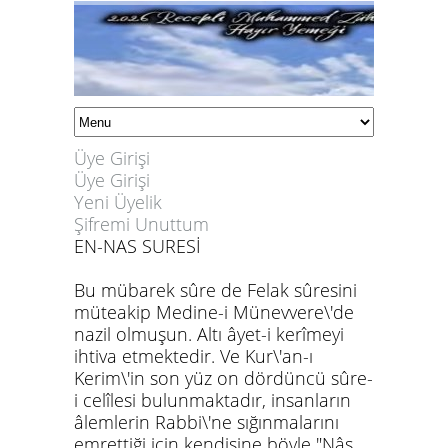
Üye Girişi
Üye Girişi
Yeni Üyelik
Şifremi Unuttum
EN-NAS SURESİ
Bu mübarek sûre de Felak sûresini
müteakip Medine-i Münevvere\'de
nazil olmuşun. Altı âyet-i kerîmeyi
ihtiva etmektedir. Ve Kur\'an-ı
Kerim\'in son yüz on dördüncü sûre-
i celîlesi bulunmaktadır, insanların
âlemlerin Rabbi\'ne sığınmalarını
emrettiği için kendisine böyle "Nâs