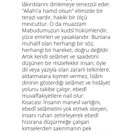
lâkırdılarını dinlemeye tenezzül eder.
"Allah\'a hamd olsun" elimizde bir
terazi vardır, hakiki bir ölçü
mevcuttur. O da muazzam
Mabudumuzun kudsî hükümleridir,
yüce emirleri ve yasaklarıdır. Bunlara
muhalif olan herhangi bir söz,
herhangi bir hareket, doğru değildir.
Artık kendi selâmet ve saadetini
düşünen bir mütefekkir insan; öyle
dil veya yazıyla olan zararlı telkinlere,
aldatmalara kıymet vermez, İslâm
dininin gösterdiği selâmet ve hidâyet
yolunu takibe çalışır, ebedî
muvaffakiyetlere nail olur.
Kısacası: İnsanın manevî varlığını,
ebedî selâmetini yok etmek isteyen,
insanı ruhan zehirleyerek ebedî
hüsrana düşürmeğe çalışan
kimselerden sakınmanın pek