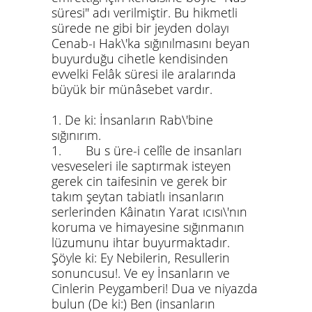
süresi" adı verilmiştir. Bu hikmetli
sürede ne gibi bir jeyden dolayı
Cenab-ı Hak\'ka sığınılmasını beyan
buyurduğu cihetle kendisinden
evvelki Felâk süresi ile aralarında
büyük bir münâsebet vardır.
1. De ki: İnsanların Rab\'bine
sığınırım.
1. Bu s üre-i celîle de insanları
vesveseleri ile saptırmak isteyen
gerek cin taifesinin ve gerek bir
takım şeytan tabiatlı insanların
serlerinden Kâinatın Yarat ıcısı\'nın
koruma ve himayesine sığınmanın
lüzumunu ihtar buyurmaktadır.
Şöyle ki: Ey Nebilerin, Resullerin
sonuncusu!. Ve ey İnsanların ve
Cinlerin Peygamberi! Dua ve niyazda
bulun (De ki:) Ben (insanların