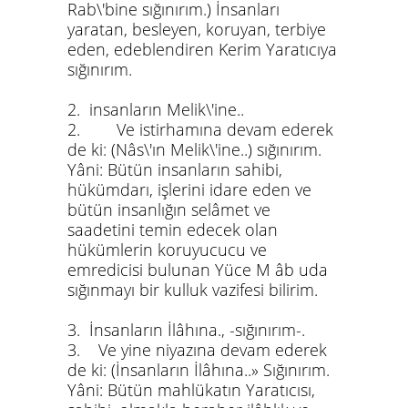
Rab\'bine sığınırım.) İnsanları
yaratan, besleyen, koruyan, terbiye
eden, edeblendiren Kerim Yaratıcıya
sığınırım.
2. insanların Melik\'ine.
.
2. Ve istirhamına devam ederek
de ki: (Nâs\'ın Melik\'ine..) sığınırım.
Yâni: Bütün insanların sahibi,
hükümdarı, işlerini idare eden ve
bütün insanlığın selâmet ve
saadetini temin edecek olan
hükümlerin koruyucucu ve
emredicisi bulunan Yüce M âb uda
sığınmayı bir kulluk vazifesi bilirim.
3. İnsanların İlâhına., -sığınırım-.
3. Ve yine niyazına devam ederek
de ki: (İnsanların İlâhına..» Sığınırım.
Yâni: Bütün mahlükatın Yaratıcısı,