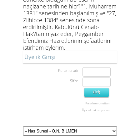
naçizane tarihine hicrî "1, Muharrem
1381" senesinden başlanılmış ve "27,
Zilhicce 1384" senesinde sona
erdirilmiştir. Kabulünü Cenab-ı
Hak\'tan niyaz eder, Peygamber
Efendimiz Hazretlerinin şefaatlerini
istirham eylerim.
Üyelik Girişi
Kullanıcı adı
Şifre
Parolamı unuttum
Üye olmak istiyorum