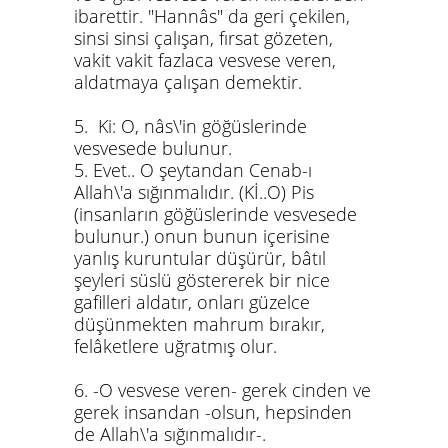
ibarettir. "Hannâs" da geri çekilen,
sinsi sinsi çalışan, fırsat gözeten,
vakit vakit fazlaca vesvese veren,
aldatmaya çalışan demektir.
5. Ki: O, nâs\'in göğüslerinde
vesvesede bulunur.
5. Evet.. O şeytandan Cenab-ı
Allah\'a sığınmalıdır. (Kİ..O) Pis
(insanların göğüslerinde vesvesede
bulunur.) onun bunun içerisine
yanlış kuruntular düşürür, bâtıl
şeyleri süslü göstererek bir nice
gafilleri aldatır, onları güzelce
düşünmekten mahrum bırakır,
felâketlere uğratmış olur.
6. -O vesvese veren- gerek cinden ve
gerek insandan -olsun, hepsinden
de Allah\'a sığınmalıdır-.