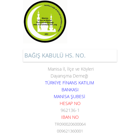
BAĞIŞ KABULÜ HS. NO.
Manisa İl, İlçe ve Köyleri
Dayanışma Derneği
TÜRKİYE FİNANS KATILIM
BANKASI
MANİSA ŞUBESİ
HESAP NO
962136-1
IBAN NO
TR090020600064
009621360001