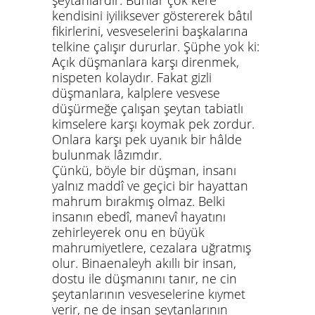
şeytanlardır. Bunlar çok kere
kendisini iyiliksever göstererek bâtıl
fikirlerini, vesveselerini başkalarına
telkine çalışır dururlar. Şüphe yok ki:
Açık düşmanlara karşı direnmek,
nispeten kolaydır. Fakat gizli
düşmanlara, kalplere vesvese
düşürmeğe çalışan şeytan tabiatlı
kimselere karşı koymak pek zordur.
Onlara karşı pek uyanık bir hâlde
bulunmak lâzımdır.
Çünkü, böyle bir düşman, insanı
yalnız maddî ve geçici bir hayattan
mahrum bırakmış olmaz. Belki
insanın ebedî, manevî hayatını
zehirleyerek onu en büyük
mahrumiyetlere, cezalara uğratmış
olur. Binaenaleyh akıllı bir insan,
dostu ile düşmanını tanır, ne cin
şeytanlarının vesveselerine kıymet
verir, ne de insan şeytanlarının