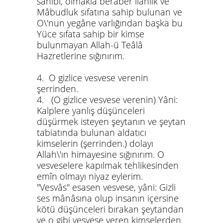
sahibi, olmakla beraber ilâhlık ve
Mâbudluk sıfatına sahip bulunan ve
O\'nun yegâne varlığından başka bu
Yüce sıfata sahip bir kimse
bulunmayan Allah-ü Teâlâ
Hazretlerine sığınırım.
4. O gizlice vesvese verenin
şerrinden.
4. (O gizlice vesvese verenin) Yâni:
Kalplere yanlış düşünceleri
düşürmek isteyen şeytanın ve şeytan
tabiatında bulunan aldatıcı
kimselerin (şerrinden.) dolayı
Allah\'ın himayesine sığınırım. O
vesveselere kapılmak tehlikesinden
emîn olmayı niyaz eylerim.
"Vesvâs" esasen vesvese, yâni: Gizli
ses mânâsına olup insanın içersine
kötü düşünceleri bırakan şeytandan
ve o gibi vesvese veren kimselerden