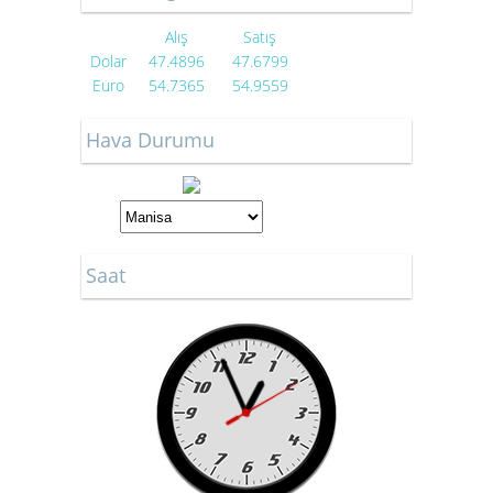
Alış
Satış
Dolar
47.4896
47.6799
Euro
54.7365
54.9559
Hava Durumu
Saat