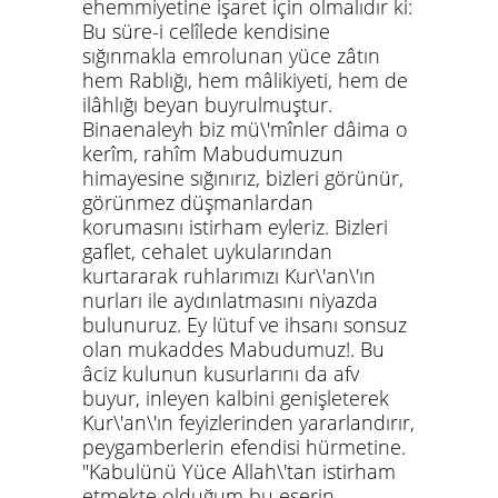
ehemmiyetine işaret için olmalıdır ki:
Bu süre-i celîlede kendisine
sığınmakla emrolunan yüce zâtın
hem Rablığı, hem mâlikiyeti, hem de
ilâhlığı beyan buyrulmuştur.
Binaenaleyh biz mü\'mînler dâima o
kerîm, rahîm Mabudumuzun
himayesine sığınırız, bizleri görünür,
görünmez düşmanlardan
korumasını istirham eyleriz. Bizleri
gaflet, cehalet uykularından
kurtararak ruhlarımızı Kur\'an\'ın
nurları ile aydınlatmasını niyazda
bulunuruz. Ey lütuf ve ihsanı sonsuz
olan mukaddes Mabudumuz!. Bu
âciz kulunun kusurlarını da afv
buyur, inleyen kalbini genişleterek
Kur\'an\'ın feyizlerinden yararlandırır,
peygamberlerin efendisi hürmetine.
"Kabulünü Yüce Allah\'tan istirham
etmekte olduğum bu eserin